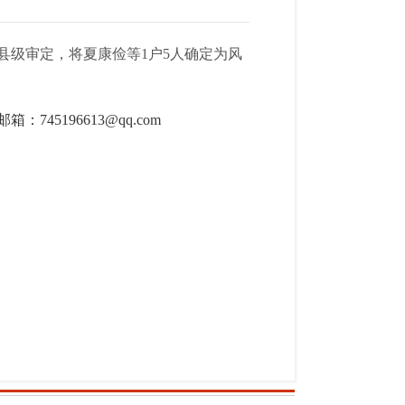
级审定，将夏康俭等1户5人
确定为风
邮箱：
745196613@qq.com