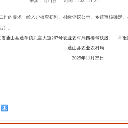
来源：通山县
时间：2025-11-25
工作的要求，经入户核查初判、村级评议公示、乡镇审核确定、县
后）。
湖北省通山县通羊镇九宫大道267号农业农村局四楼
帮扶股
。 举报
农业农村局
年11月25日