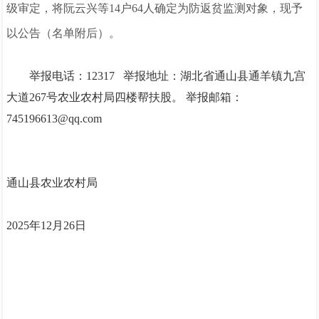
级审定，将
阮云兴
等
14
户
64
人
确定为防返贫监测对象，现予
以公告（名单附后）。
举报电话：12317 举报地址：湖北省通山县通羊镇九宫
大道267号农业农村局四楼帮扶股。 举报邮箱：
745196613@qq.com
通山县农业农村局
2025年12月26日